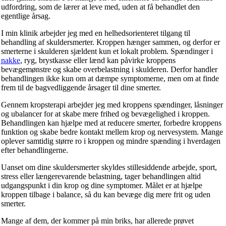
udfordring, som de lærer at leve med, uden at få behandlet den
egentlige årsag.
I min klinik arbejder jeg med en helhedsorienteret tilgang til
behandling af skuldersmerter. Kroppen hænger sammen, og derfor er
smerterne i skulderen sjældent kun et lokalt problem. Spændinger i
nakke
, ryg, brystkasse eller lænd kan påvirke kroppens
bevægemønstre og skabe overbelastning i skulderen. Derfor handler
behandlingen ikke kun om at dæmpe symptomerne, men om at finde
frem til de bagvedliggende årsager til dine smerter.
Gennem kropsterapi arbejder jeg med kroppens spændinger, låsninger
og ubalancer for at skabe mere frihed og bevægelighed i kroppen.
Behandlingen kan hjælpe med at reducere smerter, forbedre kroppens
funktion og skabe bedre kontakt mellem krop og nervesystem. Mange
oplever samtidig større ro i kroppen og mindre spænding i hverdagen
efter behandlingerne.
Uanset om dine skuldersmerter skyldes stillesiddende arbejde, sport,
stress eller længerevarende belastning, tager behandlingen altid
udgangspunkt i din krop og dine symptomer. Målet er at hjælpe
kroppen tilbage i balance, så du kan bevæge dig mere frit og uden
smerter.
Mange af dem, der kommer på min briks, har allerede prøvet