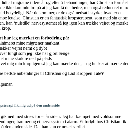
 lidt af migræne i flere år og efter 5 behandlinger, har Christian formået
de ikke kun min tro på at jeg kan få det bedre, men også reduceret min
ald betydeligt. Når de kommer, er de også nedsat i styrke, hvad er en
pe lettelse. Christian er en fantastisk kropsterapeut, som med sin eno
en, kan ‘nulstille’ nervesystemet så jeg igen kan trække vejret og mærk
 krop.
t har jeg mærket en forbedring på:
inimeret mine migræner markant!
rækker vejret nemt og dybt
over tungt som jeg ikke har gjort længe
ået mine skuldre ned på plads
ivet mig min krop igen så jeg kan mærke den, – og husker at mærke de
e bedste anbefalinger til Christian og Lad Kroppen Tale♥️
ngeman
psterapi fik mig ud på den anden side
 gik ned med stress for et år siden. Jeg har kæmpet med voldsomme
ndinger, traumer og et nervesystem i alarm. Et forløb hos Christian fik
på den anden side. Det han kan er noget særligt.