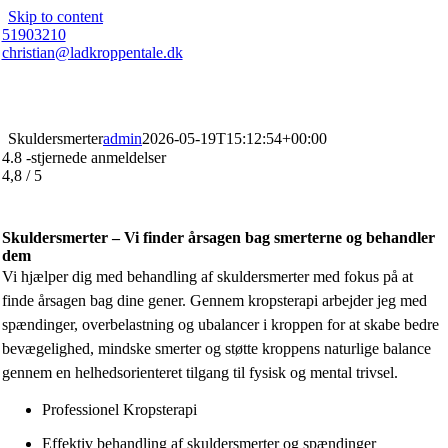
Skip to content
51903210
christian@ladkroppentale.dk
Skuldersmerter
admin
2026-05-19T15:12:54+00:00
4.8 -stjernede anmeldelser
4,8
/
5
Skuldersmerter – Vi finder årsagen bag smerterne og behandler
dem
Vi hjælper dig med behandling af skuldersmerter med fokus på at
finde årsagen bag dine gener. Gennem kropsterapi arbejder jeg med
spændinger, overbelastning og ubalancer i kroppen for at skabe bedre
bevægelighed, mindske smerter og støtte kroppens naturlige balance
gennem en helhedsorienteret tilgang til fysisk og mental trivsel.
Professionel Kropsterapi
Effektiv behandling af skuldersmerter og spændinger