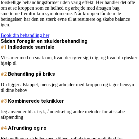
forskellige behandlingsformer uden varig effekt. Her handler det ofte
om at se kroppen som en helhed og arbejde med årsagen bag
smerterne fremfor kun symptomerne. Når kroppen får de rette
betingelser, har den en stærk evne til at restituere og skabe balance
igen.
Book din behandling her
Sådan foregår en skulderbehandling
#1
Indledende samtale
Vi starter med en snak om, hvad der rører sig i dig, og hvad du ønsker
hjælp til
#2
Behandling på briks
Du ligger afslappet, mens jeg arbejder med kroppen og tager hensyn
til dine behov
#3
Kombinerede teknikker
Jeg anvender bl.a. tryk, åndedræt og andre metoder for at skabe
afspænding
#4
Afrunding og ro
Behandlingen afsluttes med stilhed, refleksion og mulighed for