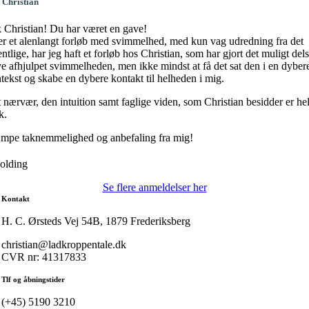
 Christian
 Christian! Du har været en gave!
er et alenlangt forløb med svimmelhed, med kun vag udredning fra det
entlige, har jeg haft et forløb hos Christian, som har gjort det muligt dels
ve afhjulpet svimmelheden, men ikke mindst at få det sat den i en dyber
tekst og skabe en dybere kontakt til helheden i mig.
 nærvær, den intuition samt faglige viden, som Christian besidder er hel
k.
pe taknemmelighed og anbefaling fra mig!
olding
Se flere anmeldelser her
Kontakt
H. C. Ørsteds Vej 54B, 1879 Frederiksberg
christian@ladkroppentale.dk
CVR nr: 41317833
Tlf og åbningstider
(+45) 5190 3210