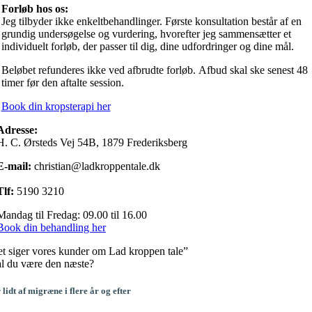
Forløb hos os:
Jeg tilbyder ikke enkeltbehandlinger. Første konsultation består af en
grundig undersøgelse og vurdering, hvorefter jeg sammensætter et
individuelt forløb, der passer til dig, dine udfordringer og dine mål.
Beløbet refunderes ikke ved afbrudte forløb. Afbud skal ske senest 48
timer før den aftalte session.
Book din kropsterapi her
Adresse:
H. C. Ørsteds Vej 54B, 1879 Frederiksberg
E-mail:
christian@ladkroppentale.dk
Tlf:
5190 3210
Mandag til Fredag: 09.00 til 16.00
Book din behandling her
t siger vores kunder om Lad kroppen tale”
l du være den næste?
lidt af migræne i flere år og efter