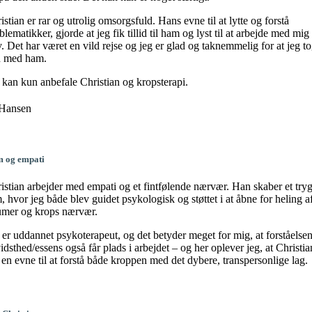
istian er rar og utrolig omsorgsfuld. Hans evne til at lytte og forstå
blematikker, gjorde at jeg fik tillid til ham og lyst til at arbejde med mig
v. Det har været en vild rejse og jeg er glad og taknemmelig for at jeg t
n med ham.
 kan kun anbefale Christian og kropsterapi.
 Hansen
 og empati
istian arbejder med empati og et fintfølende nærvær. Han skaber et tryg
, hvor jeg både blev guidet psykologisk og støttet i at åbne for heling a
umer og krops nærvær.
 er uddannet psykoterapeut, og det betyder meget for mig, at forståelsen
idsthed/essens også får plads i arbejdet – og her oplever jeg, at Christia
 en evne til at forstå både kroppen med det dybere, transpersonlige lag.