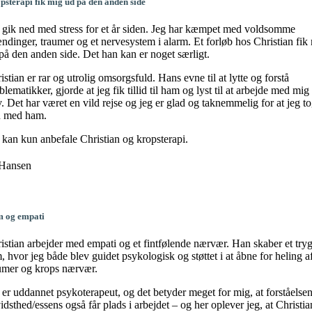
psterapi fik mig ud på den anden side
 gik ned med stress for et år siden. Jeg har kæmpet med voldsomme
ndinger, traumer og et nervesystem i alarm. Et forløb hos Christian fik
på den anden side. Det han kan er noget særligt.
istian er rar og utrolig omsorgsfuld. Hans evne til at lytte og forstå
blematikker, gjorde at jeg fik tillid til ham og lyst til at arbejde med mig
v. Det har været en vild rejse og jeg er glad og taknemmelig for at jeg t
n med ham.
 kan kun anbefale Christian og kropsterapi.
 Hansen
 og empati
istian arbejder med empati og et fintfølende nærvær. Han skaber et tryg
, hvor jeg både blev guidet psykologisk og støttet i at åbne for heling a
umer og krops nærvær.
 er uddannet psykoterapeut, og det betyder meget for mig, at forståelsen
idsthed/essens også får plads i arbejdet – og her oplever jeg, at Christia