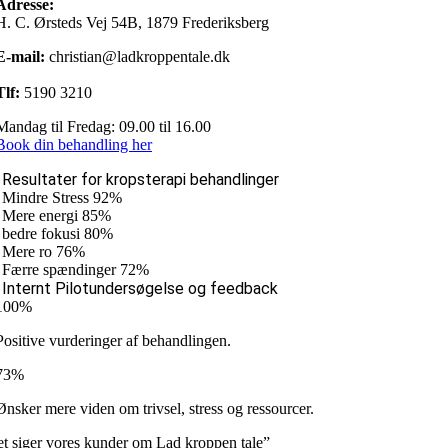
Adresse:
H. C. Ørsteds Vej 54B, 1879 Frederiksberg
E-mail:
christian@ladkroppentale.dk
Tlf:
5190 3210
Mandag til Fredag: 09.00 til 16.00
Book din behandling her
Resultater for kropsterapi behandlinger
Mindre Stress 92%
Mere energi 85%
bedre fokusi 80%
Mere ro 76%
Færre spændinger 72%
Internt Pilotundersøgelse og feedback
100%
Positive vurderinger af behandlingen.
73%
Ønsker mere viden om trivsel, stress og ressourcer.
t siger vores kunder om Lad kroppen tale”