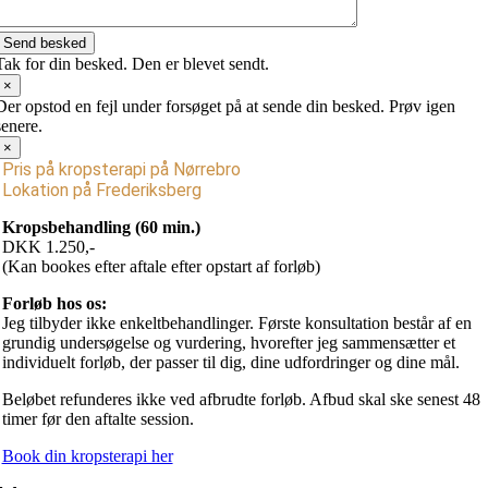
Send besked
Tak for din besked. Den er blevet sendt.
×
Der opstod en fejl under forsøget på at sende din besked. Prøv igen
senere.
×
Pris på kropsterapi på Nørrebro
Lokation på Frederiksberg
Kropsbehandling (60 min.)
DKK 1.250,-
(Kan bookes efter aftale efter opstart af forløb)
Forløb hos os:
Jeg tilbyder ikke enkeltbehandlinger. Første konsultation består af en
grundig undersøgelse og vurdering, hvorefter jeg sammensætter et
individuelt forløb, der passer til dig, dine udfordringer og dine mål.
Beløbet refunderes ikke ved afbrudte forløb.
Afbud skal ske senest 48
timer før den aftalte session.
Book din kropsterapi her