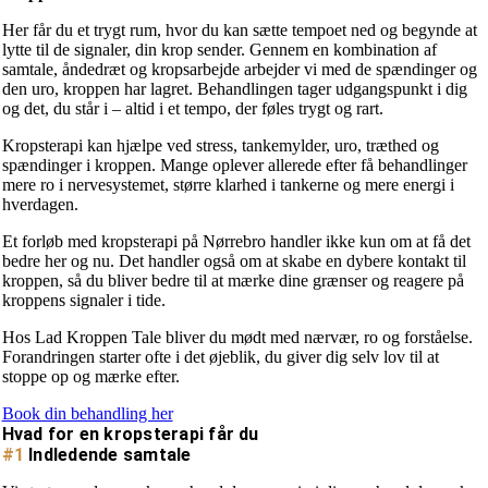
Her får du et trygt rum, hvor du kan sætte tempoet ned og begynde at
lytte til de signaler, din krop sender. Gennem en kombination af
samtale, åndedræt og kropsarbejde arbejder vi med de spændinger og
den uro, kroppen har lagret. Behandlingen tager udgangspunkt i dig
og det, du står i – altid i et tempo, der føles trygt og rart.
Kropsterapi kan hjælpe ved stress, tankemylder, uro, træthed og
spændinger i kroppen. Mange oplever allerede efter få behandlinger
mere ro i nervesystemet, større klarhed i tankerne og mere energi i
hverdagen.
Et forløb med kropsterapi på Nørrebro handler ikke kun om at få det
bedre her og nu. Det handler også om at skabe en dybere kontakt til
kroppen, så du bliver bedre til at mærke dine grænser og reagere på
kroppens signaler i tide.
Hos Lad Kroppen Tale bliver du mødt med nærvær, ro og forståelse.
Forandringen starter ofte i det øjeblik, du giver dig selv lov til at
stoppe op og mærke efter.
Book din behandling her
Hvad for en kropsterapi får du
#1
Indledende samtale