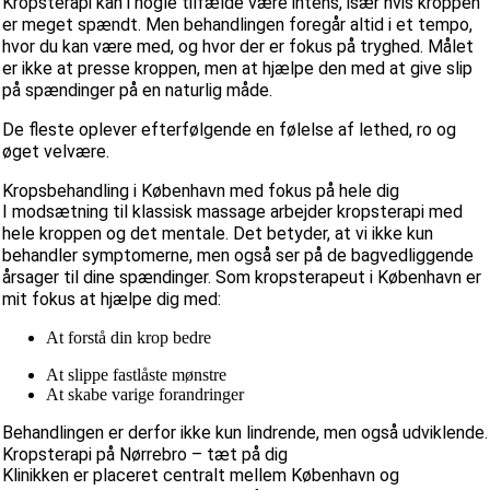
Kropsterapi kan i nogle tilfælde være intens, især hvis kroppen
er meget spændt. Men behandlingen foregår altid i et tempo,
hvor du kan være med, og hvor der er fokus på tryghed. Målet
er ikke at presse kroppen, men at hjælpe den med at give slip
på spændinger på en naturlig måde.
De fleste oplever efterfølgende en følelse af lethed, ro og
øget velvære.
Kropsbehandling i København med fokus på hele dig
I modsætning til klassisk massage arbejder kropsterapi med
hele kroppen og det mentale. Det betyder, at vi ikke kun
behandler symptomerne, men også ser på de bagvedliggende
årsager til dine spændinger. Som kropsterapeut i København er
mit fokus at hjælpe dig med:
At forstå din krop bedre
At slippe fastlåste mønstre
At skabe varige forandringer
Behandlingen er derfor ikke kun lindrende, men også udviklende.
Kropsterapi på Nørrebro – tæt på dig
Klinikken er placeret centralt mellem København og