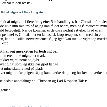
l du være den næste?
lidt af migræne i flere år og efter
 lidt af migræne i flere år og efter 5 behandlinger, har Christian formået
de ikke kun min tro på at jeg kan få det bedre, men også reduceret min
ald betydeligt. Når de kommer, er de også nedsat i styrke, hvad er en
pe lettelse. Christian er en fantastisk kropsterapeut, som med sin eno
en, kan ‘nulstille’ nervesystemet så jeg igen kan trække vejret og mærk
 krop.
t har jeg mærket en forbedring på:
inimeret mine migræner markant!
rækker vejret nemt og dybt
over tungt som jeg ikke har gjort længe
ået mine skuldre ned på plads
ivet mig min krop igen så jeg kan mærke den, – og husker at mærke de
e bedste anbefalinger til Christian og Lad Kroppen Tale♥️
ngeman