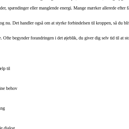
lder, spændinger eller manglende energi. Mange mærker allerede efter få
og nu. Det handler også om at styrke forbindelsen til kroppen, så du bl
te begynder forandringen i det øjeblik, du giver dig selv tid til at st
lp til
dine behov
ing
de dialog