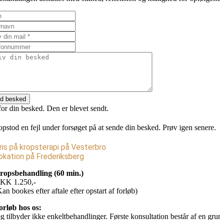
d besked
for din besked. Den er blevet sendt.
opstod en fejl under forsøget på at sende din besked. Prøv igen senere.
ris på kropsterapi på Vesterbro
okation på Frederiksberg
ropsbehandling (60 min.)
KK 1.250,-
Kan bookes efter aftale efter opstart af forløb)
orløb hos os:
eg tilbyder ikke enkeltbehandlinger. Første konsultation består af en gru