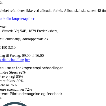
ål.
eløbet refunderes ikke ved afbrudte forløb.
Afbud skal ske senest 48 time
ook din kropsterapi her
sse:
. Ørsteds Vej 54B, 1879 Frederiksberg
il:
christian@ladkroppentale.dk
5190 3210
ag til Fredag: 09.00 til 16.00
 din behandling her
esultater for kropsterapi behandlinger
indre Stress 92%
ere energi 85%
edre fokusi 80%
ere ro 76%
ærre spændinger 72%
nternt Pilotundersøgelse og feedback
%