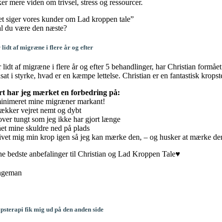
er mere viden om trivsel, stress og ressourcer.
t siger vores kunder om Lad kroppen tale”
l du være den næste?
lidt af migræne i flere år og efter
 lidt af migræne i flere år og efter 5 behandlinger, har Christian formå
sat i styrke, hvad er en kæmpe lettelse. Christian er en fantastisk kro
t har jeg mærket en forbedring på:
inimeret mine migræner markant!
rækker vejret nemt og dybt
over tungt som jeg ikke har gjort længe
ået mine skuldre ned på plads
ivet mig min krop igen så jeg kan mærke den, – og husker at mærke de
e bedste anbefalinger til Christian og Lad Kroppen Tale♥️
ngeman
psterapi fik mig ud på den anden side