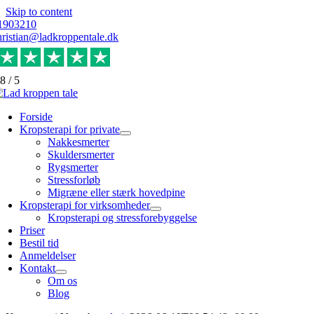
Skip to content
1903210
hristian@ladkroppentale.dk
,8
/
5
Forside
Kropsterapi for private
Nakkesmerter
Skuldersmerter
Rygsmerter
Stressforløb
Migræne eller stærk hovedpine
Kropsterapi for virksomheder
Kropsterapi og stressforebyggelse
Priser
Bestil tid
Anmeldelser
Kontakt
Om os
Blog