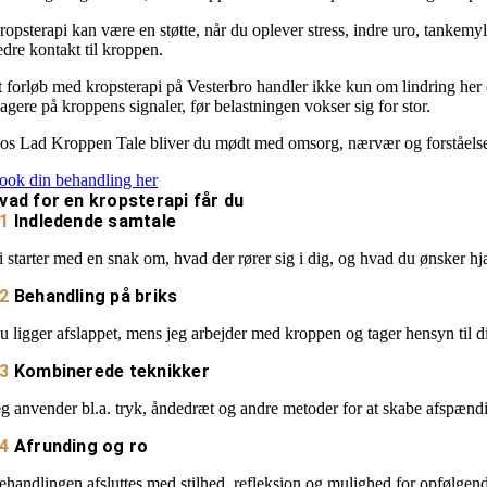
ropsterapi kan være en støtte, når du oplever stress, indre uro, tankemy
edre kontakt til kroppen.
t forløb med kropsterapi på Vesterbro handler ikke kun om lindring her 
eagere på kroppens signaler, før belastningen vokser sig for stor.
os Lad Kroppen Tale bliver du mødt med omsorg, nærvær og forståelse. Of
ook din behandling her
vad for en kropsterapi får du
1
Indledende samtale
i starter med en snak om, hvad der rører sig i dig, og hvad du ønsker hjæ
2
Behandling på briks
u ligger afslappet, mens jeg arbejder med kroppen og tager hensyn til 
3
Kombinerede teknikker
eg anvender bl.a. tryk, åndedræt og andre metoder for at skabe afspænd
4
Afrunding og ro
ehandlingen afsluttes med stilhed, refleksion og mulighed for opfølgen