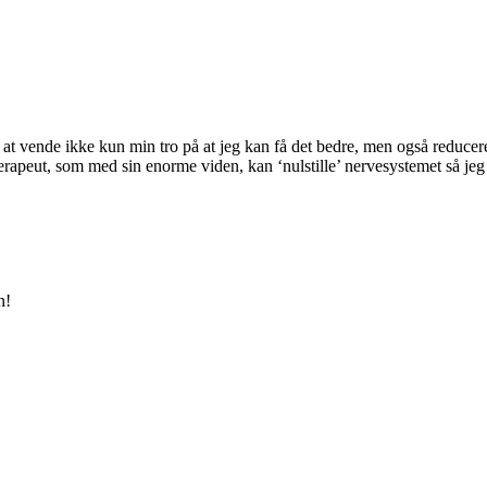
et at vende ikke kun min tro på at jeg kan få det bedre, men også reduce
psterapeut, som med sin enorme viden, kan ‘nulstille’ nervesystemet så j
n!